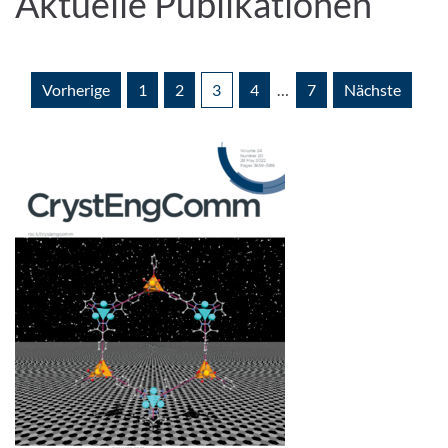
Aktuelle Publikationen
Vorherige
1
2
3
4
…
7
Nächste