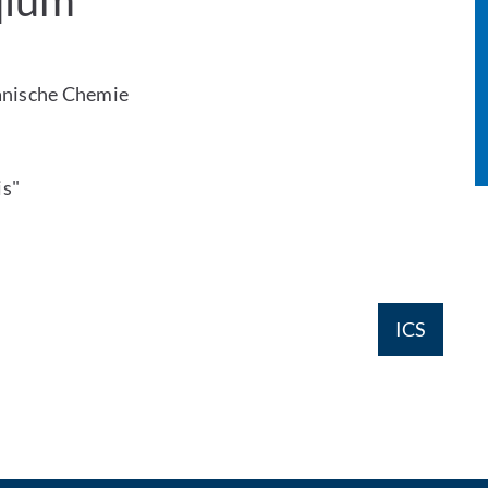
qium
ganische Chemie
is"
ICS
il kontaktieren