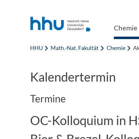
Zum Inhalt springen
Zur Suche springen
Chemie
HHU
Math.-Nat. Fakultät
Chemie
Ak
Kalendertermin
Termine
OC-Kolloquium in HS