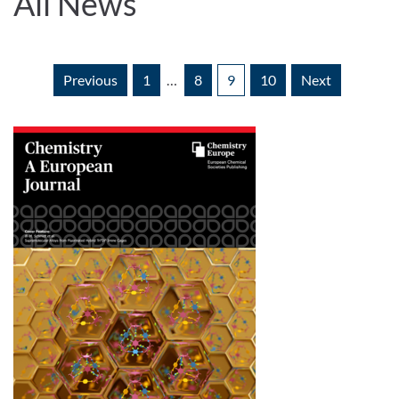
All News
Previous
1
…
8
9
10
Next