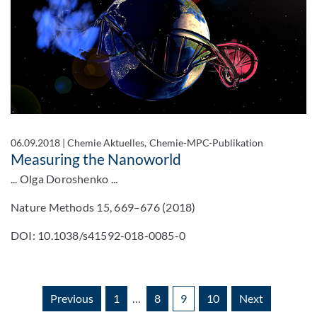
06.09.2018
|
Chemie Aktuelles, Chemie-MPC-Publikation
Measuring the Nanoworld
... Olga Doroshenko ...
Nature Methods 15, 669–676 (2018)
DOI: 10.1038/s41592-018-0085-0
Previous
1
…
8
9
10
Next