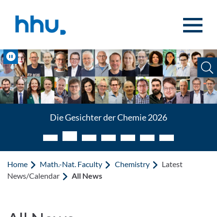
Jump to content
Jump to search
Pause
Die Gesichter der Chemie 2026
Home
Math.-Nat. Faculty
Chemistry
Latest
News/Calendar
All News