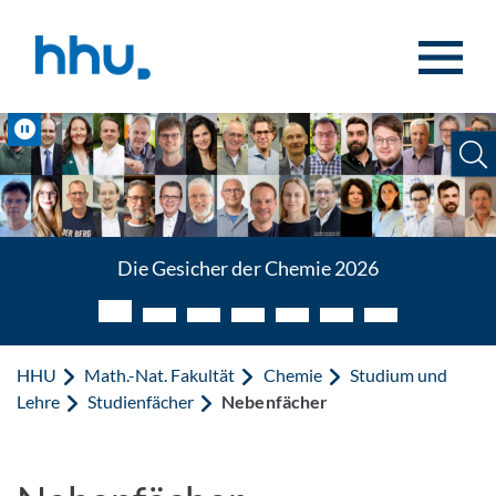
Zum Inhalt springen
Zur Suche springen
Pause
Die Gesicher der Chemie 2026
HHU
Math.-Nat. Fakultät
Chemie
Studium und
Lehre
Studienfächer
Nebenfächer